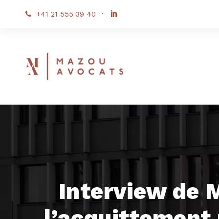
+41 21 555 39 40
·
Interview de 
l’acquittement 