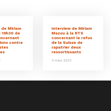
w de Miriam
Interview de Miriam
 19h30 de
Mazou à la RTS
oncernant
concernant le refus
ions contre
de la Suisse de
istes
rapatrier deux
ues
ressortissants
3
3 mars 2023