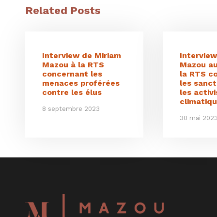
Related Posts
Interview de Miriam
Intervie
Mazou à la RTS
Mazou au
concernant les
la RTS c
menaces proférées
les sanct
contre les élus
les activ
climatiq
8 septembre 2023
30 mai 202