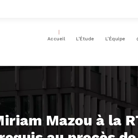
Accueil
L’Étude
L’Équipe
Miriam Mazou à la 
requis au procès d